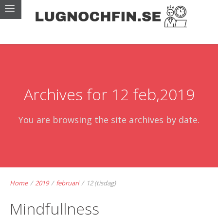
Archives for 12 feb,2019
You are browsing the site archives by date.
Home
/
2019
/
februari
/
12 (tisdag)
Mindfullness