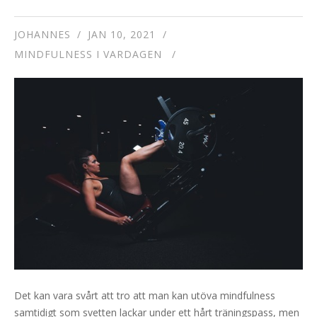
JOHANNES
JAN 10, 2021
MINDFULNESS I VARDAGEN
Det kan vara svårt att tro att man kan utöva mindfulness
samtidigt som svetten lackar under ett hårt träningspass, men