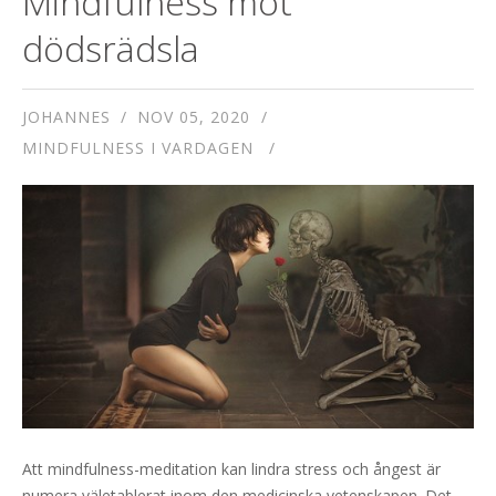
Mindfulness mot
dödsrädsla
JOHANNES
NOV 05, 2020
MINDFULNESS I VARDAGEN
Att mindfulness-meditation kan lindra stress och ångest är
numera väletablerat inom den medicinska vetenskapen. Det