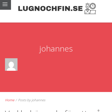
johannes
Home
/
Posts by johannes