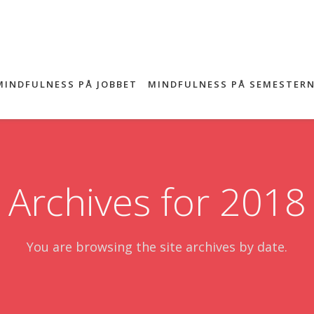
MINDFULNESS PÅ JOBBET
MINDFULNESS PÅ SEMESTER
Archives for 2018
You are browsing the site archives by date.