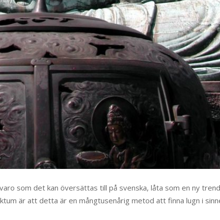
aro som det kan översättas till på svenska, låta som en ny tren
aktum är att detta är en mångtusenårig metod att finna lugn i sinn