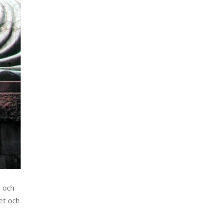
d och
et och