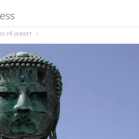
ness
S PÅ JOBBET