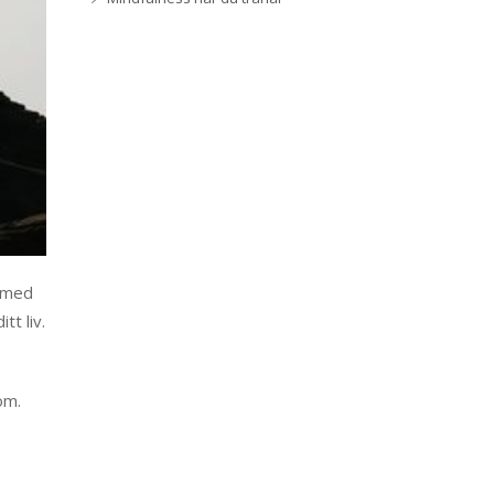
r med
tt liv.
om.