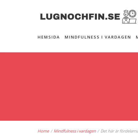
HEMSIDA
MINDFULNESS I VARDAGEN
Home
/
Mindfulness i vardagen
/
Det här är fördelarn