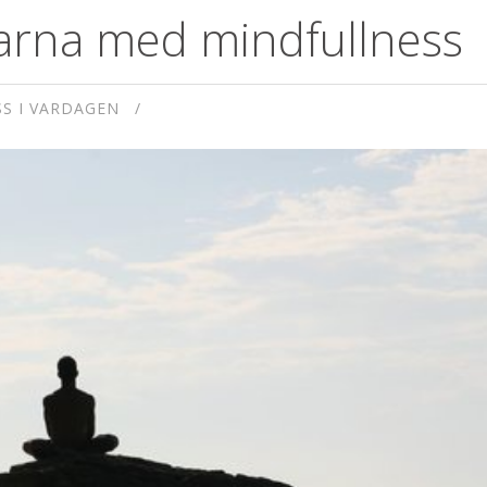
larna med mindfullness
S I VARDAGEN