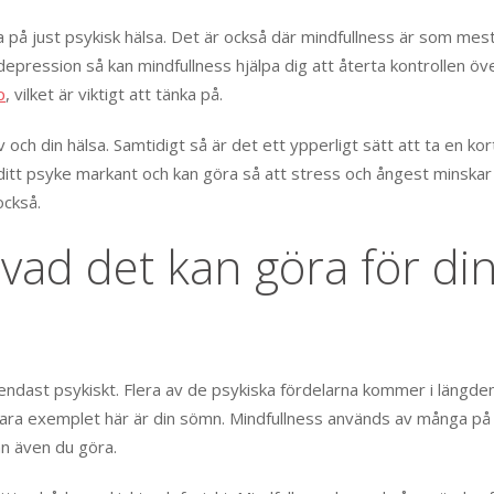
 på just psykisk hälsa. Det är också där mindfullness är som mes
epression så kan mindfullness hjälpa dig att återta kontrollen öve
p
, vilket är viktigt att tänka på.
ch din hälsa. Samtidigt så är det ett ypperligt sätt att ta en ko
r ditt psyke markant och kan göra så att stress och ångest minskar
också.
vad det kan göra för di
r endast psykiskt. Flera av de psykiska fördelarna kommer i längde
bara exemplet här är din sömn. Mindfullness används av många på
an även du göra.