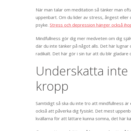
När man talar om meditation så tänker man ofta
uppenbart. Om du lider av stress, ångest eller d
psyke.
Stress och depression hänger också iho
Mindfullness gör dig mer medveten om dig själv o
där du inte tänker på något alls. Det här lugna
radikalt. Det här gör i sin tur att du blir gladare 
Underskatta inte 
kropp
Samtidigt så ska du inte tro att mindfullness ä
också att påverka dig fysiskt. Det mest uppen
kvällarna för att lättare kunna somna, det här k