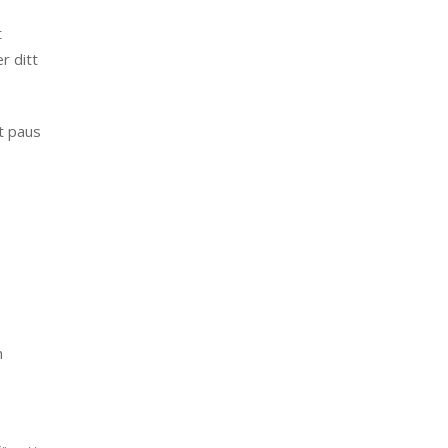
t
r ditt
rt paus
n
n