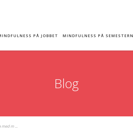
MINDFULNESS PÅ JOBBET
MINDFULNESS PÅ SEMESTER
Blog
a med m ...