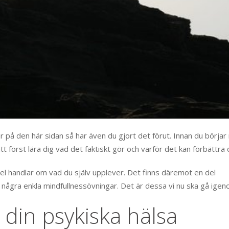
 på den här sidan så har även du gjort det förut. Innan du börja
 först lära dig vad det faktiskt gör och varför det kan förbättra di
el handlar om vad du själv upplever. Det finns däremot en del
ågra enkla mindfullnessövningar. Det är dessa vi nu ska gå igen
 din psykiska hälsa