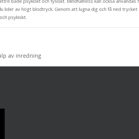
re både psykiskt och fysiskt. Mindfullness kan också användas f
du lider av högt blodtryck. Genom att lugna dig och få ned trycket
och psykiskt.
älp av inredning