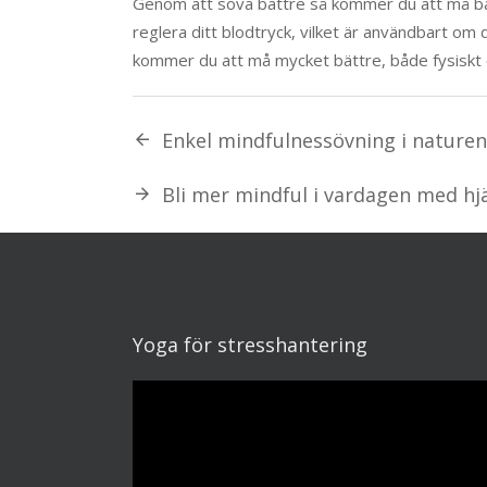
Genom att sova bättre så kommer du att må bätt
reglera ditt blodtryck, vilket är användbart om 
kommer du att må mycket bättre, både fysiskt 
Enkel mindfulnessövning i naturen
Bli mer mindful i vardagen med hj
Yoga för stresshantering
Videospelare