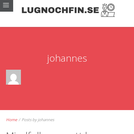
johannes
Home
/
Posts by johannes