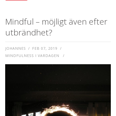
Mindful – möjligt även efter
utbrändhet?
JOHANNES
FEB 07, 2019
MINDFULNESS I VARDAGEN